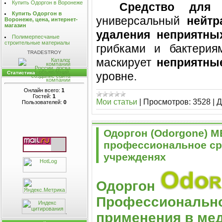
Купить Одоргон в Воронеже
Средство для 
Купить Одоргон в
универсальный
нейтр
Воронеже, цена, интернет-
магазин
удаления неприятны
Полимерпесчаные
строительные материалы
грибками и бактери
TRADESTROY
маскирует
неприятны
уровне.
Статистика
Онлайн всего:
1
Гостей:
1
Мои статьи
|
Просмотров:
3528
|
Д
Пользователей:
0
Одоргон (Odorgone) ME
профессиональное ср
учрежденях
Одоргон
Профессионально
.
применения в мед