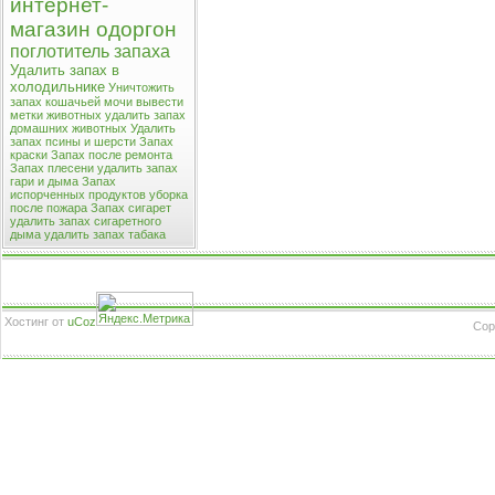
интернет-
магазин одоргон
поглотитель запаха
Удалить запах в
холодильнике
Уничтожить
запах кошачьей мочи
вывести
метки животных
удалить запах
домашних животных
Удалить
запах псины и шерсти
Запах
краски
Запах после ремонта
Запах плесени
удалить запах
гари и дыма
Запах
испорченных продуктов
уборка
после пожара
Запах сигарет
удалить запах сигаретного
дыма
удалить запах табака
Хостинг от
uCoz
Cop