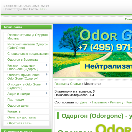
Воскресенье, 09.08.2026, 02:16
Приветствую Вас
Гость
|
RSS
Глав
Меню сайта
Главная страница Одоргон
Москва
Интернет-магазин Одоргон
(OdorGone)
Специальные предложения
Одоргон в Воронеже
Каталог продукции
OdorGone (Одоргон)
Области применения
OdorGone (Одоргон)
Главная
»
Статьи
» Мои статьи
О продукте OdorGone
(Одоргон)
В категории материалов
:
3
Акции и скидки
Показано материалов
:
1-3
Партнерам
Сортировать по
:
Дате
·
Названию
·
Рейтингу
·
Ко
Одоргон цены
Контакты
Одоргон (Odorgone) - 
Оплата и доставка
Обратная связь
Категории раздела