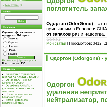
Одоргон
Мои статьи
[3]
поглотитель запах
Поиск
Одоргон (ОdorGone)
– это
Наш опрос
привычным в Европе и США.
Оцените эффективность
от запахов
раз и навсегда.
продуктов Odorgone
Отлично
Хорошо
Мои статьи
|
Просмотров:
3412
|
Д
Неплохо
Плохо
Ужасно
Одоргон (Odorgone) -
Результаты
|
Архив опросов
Всего ответов:
230
Партнеры
Взыскание страховых
выплат по КАСКО и ОСАГО
Og-shop.ru
- Все для
Одоргон
клининга и уборки
OdorGone ANIMAL
-
удаление запахов и меток
удаления неприят
животных
Племенной питомник
Канарских догов
нейтрализатор, п
Дизайн интерьера,
фирменный стиль