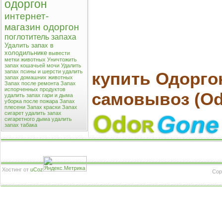
одоргон
интернет-
магазин одоргон
поглотитель запаха
Удалить запах в
холодильнике
вывести
метки животных
Уничтожить
запах кошачьей мочи
Удалить
запах псины и шерсти
удалить
купить Одорго
запах домашних животных
Запах после ремонта
Запах
испорченных продуктов
самовывоз (Od
удалить запах гари и дыма
уборка после пожара
Запах
плесени
Запах краски
Запах
сигарет
удалить запах
сигаретного дыма
удалить
запах табака
Хостинг от
uCoz
Cop