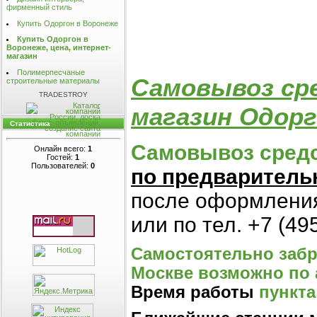
фирменный стиль
Купить Одоргон в Воронеже
Купить Одоргон в
Воронеже, цена, интернет-
магазин
Полимерпесчаные
Самовывоз сре
строительные материалы
TRADESTROY
магазин Одорг
Статистика
Самовывоз средс
Онлайн всего:
1
Гостей:
1
Пользователей:
0
по предваритель
после оформления
или по тел. +7 (49
Самостоятельно забра
Москве возможно по 
Время работы
пункта