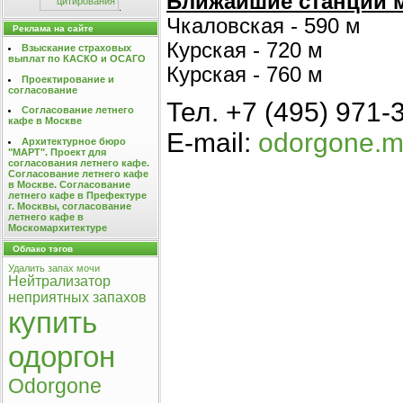
Ближайшие станции 
.
Чкаловская - 590 м
Реклама на сайте
Курская - 720 м
Взыскание страховых
выплат по КАСКО и ОСАГО
Курская - 760 м
Проектирование и
согласование
Тел. +7 (495) 971-
Согласование летнего
кафе в Москве
E-mail:
odorgone.
Архитектурное бюро
"МАРТ". Проект для
согласования летнего кафе.
Согласование летнего кафе
в Москве. Согласование
летнего кафе в Префектуре
г. Москвы, согласование
летнего кафе в
Москомархитектуре
Облако тэгов
Удалить запах мочи
Нейтрализатор
неприятных запахов
купить
одоргон
Odorgone