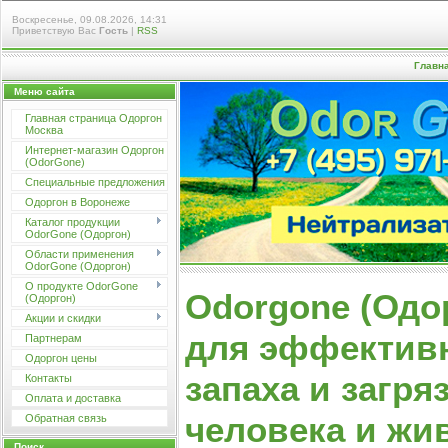
Воскресенье, 09.08.2026, 14:31
Приветствую Вас
Гость
|
RSS
Главн
Меню сайта
Главная страница Одоргон
Москва
Интернет-магазин Одоргон
(OdorGone)
Специальные предложения
Одоргон в Воронеже
Каталог продукции
OdorGone (Одоргон)
Области применения
OdorGone (Одоргон)
О продукте OdorGone
Odorgone (Одо
(Одоргон)
Акции и скидки
для эффектив
Партнерам
Одоргон цены
запаха
и загря
Контакты
Оплата и доставка
человека и жи
Обратная связь
Поиск