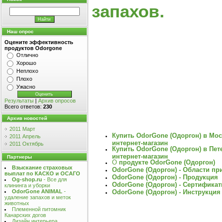
запахов
.
Наш опрос
Оцените эффективность
продуктов Odorgone
Отлично
Хорошо
Неплохо
Плохо
Ужасно
Результаты
|
Архив опросов
Всего ответов:
230
Архив новостей
2011 Март
Купить OdorGone (Одоргон) в Мо
2011 Апрель
интернет-магазин
2011 Октябрь
Купить OdorGone (Одоргон) в Пет
интернет-магазин
Партнеры
О
продукте OdorGone (Одоргон)
Взыскание страховых
OdorGone (Одоргон) - Области п
выплат по КАСКО и ОСАГО
OdorGone (Одоргон) - Продукция
Og-shop.ru
- Все для
OdorGone (Одоргон) - Сертифика
клининга и уборки
OdorGone (Одоргон) - Инструкци
OdorGone ANIMAL
-
удаление запахов и меток
животных
Племенной питомник
Канарских догов
Дизайн интерьера,